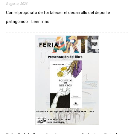
8 agosto, 2026
Con el propósito de fortalecer el desarrollo del deporte
:
patagónico...
Leer más
Chubut
será
sede
del
cierre
general
de
los
Juegos
Epade
2027