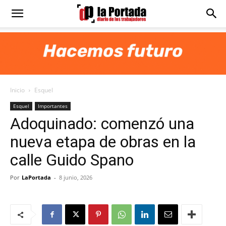
Diario
La
Inicio
Esquel
Portada
Esquel
Importantes
Adoquinado: comenzó una
nueva etapa de obras en la
calle Guido Spano
Por
LaPortada
-
8 junio, 2026