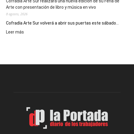
Cofradía Arte Sur realizará una nueva edición de su Feria de
Arte con presentación de libro y música en vivo
8 agosto, 2026
Cofradía Arte Sur volverá a abrir sus puertas este sábado...
:
Leer más
Cofradía
Arte
Sur
realizará
una
nueva
edición
de
su
Feria
de
Arte
con
presentación
de
libro