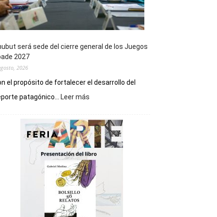
ubut será sede del cierre general de los Juegos
pade 2027
agosto, 2026
n el propósito de fortalecer el desarrollo del
:
porte patagónico...
Leer más
Chubut
será
sede
del
cierre
general
de
los
Juegos
Epade
2027