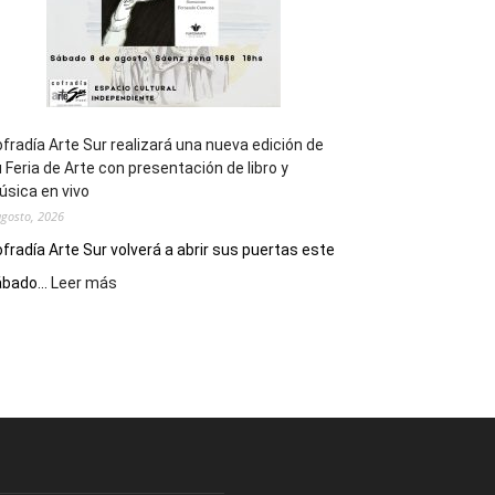
fradía Arte Sur realizará una nueva edición de
 Feria de Arte con presentación de libro y
sica en vivo
agosto, 2026
fradía Arte Sur volverá a abrir sus puertas este
:
bado...
Leer más
Cofradía
Arte
Sur
realizará
una
nueva
edición
de
su