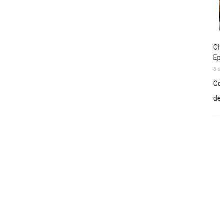
Ch
E
8 
Co
de