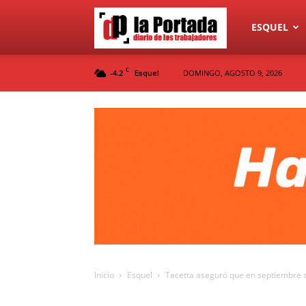
Diario
ESQUEL
C
-4.2
DOMINGO, AGOSTO 9, 2026
Esquel
La
Portada
Inicio
Esquel
Tacetta aseguró que en septiembre s