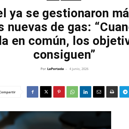
l ya se gestionaron m
s nuevas de gas: “Cuan
a en común, los objeti
consiguen”
Por
LaPortada
-
4 junio, 2026
Compartir