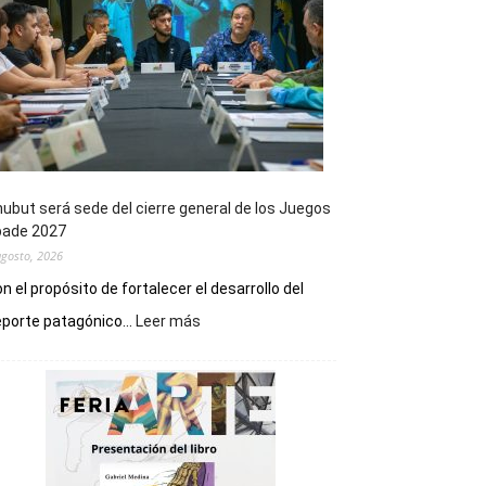
ubut será sede del cierre general de los Juegos
pade 2027
agosto, 2026
n el propósito de fortalecer el desarrollo del
:
porte patagónico...
Leer más
Chubut
será
sede
del
cierre
general
de