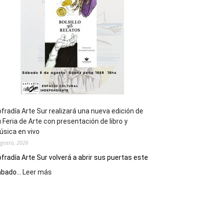
los
Juegos
Epade
2027
fradía Arte Sur realizará una nueva edición de
 Feria de Arte con presentación de libro y
sica en vivo
agosto, 2026
fradía Arte Sur volverá a abrir sus puertas este
:
bado...
Leer más
Cofradía
Arte
Sur
realizará