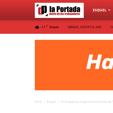
Diario
ESQUEL
C
-1.1
SÁBADO, AGOSTO 8, 2026
C
Esquel
La
Portada
Inicio
Esquel
En Esquel ya se gestionaron más de 