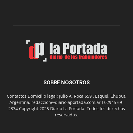
nueva
edición
de
su
Feria
de
Arte
con
presentación
de
libro
y
música
SOBRE NOSOTROS
en
vivo
Contactos Domicilio legal: Julio A. Roca 659 , Esquel, Chubut,
Argentina. redaccion@diariolaportada.com.ar I 02945 69-
2334 Copyright 2025 Diario La Portada. Todos los derechos
reservados.