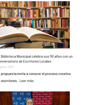
 Biblioteca Municipal celebra sus 90 años con un
nversatorio de Escritores Locales
agosto, 2026
 propuesta invita a conocer el proceso creativo
:
 escritores...
Leer más
La
Biblioteca
Municipal
celebra