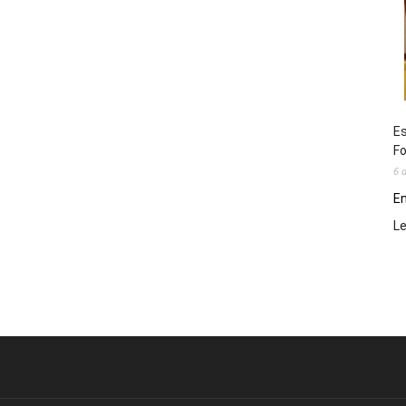
Es
Fo
6 
En
L