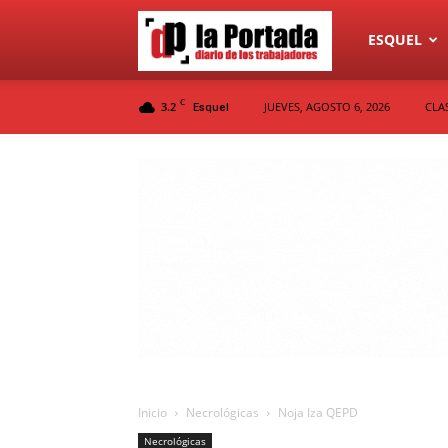
Diario
ESQUEL
C
3.2
JUEVES, AGOSTO 6, 2026
CLA
Esquel
La
Portada
Inicio
Necrológicas
Noja Iza QEPD
Necrológicas