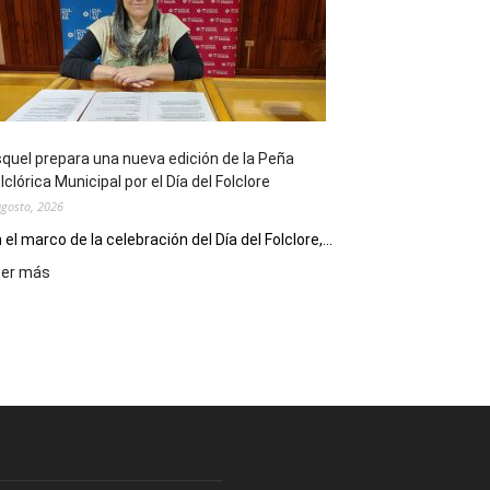
sus
90
años
con
un
Conversatorio
de
quel prepara una nueva edición de la Peña
Escritores
lclórica Municipal por el Día del Folclore
Locales
agosto, 2026
 el marco de la celebración del Día del Folclore,...
:
eer más
Esquel
prepara
una
nueva
edición
de
la
Peña
Folclórica