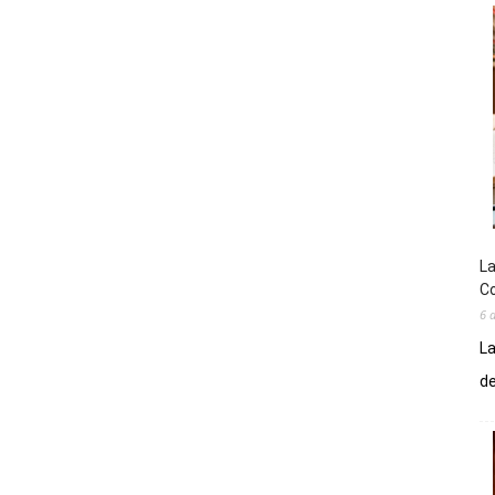
La
Co
6 
La
de