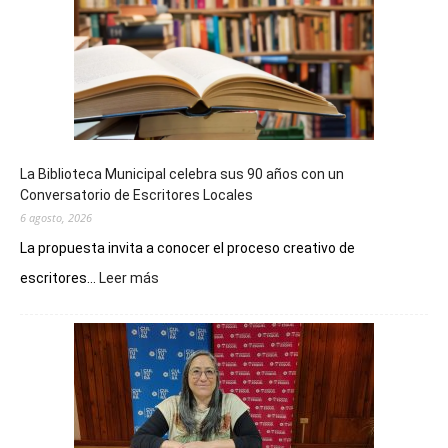
La Biblioteca Municipal celebra sus 90 años con un
Conversatorio de Escritores Locales
6 agosto, 2026
La propuesta invita a conocer el proceso creativo de
:
escritores...
Leer más
La
Biblioteca
Municipal
celebra
sus
90
años
con