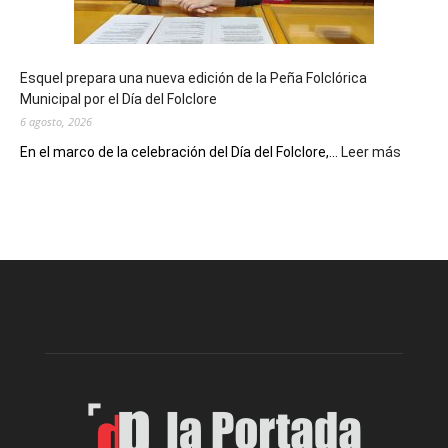
un
Conversatorio
de
Esquel prepara una nueva edición de la Peña Folclórica
Escritores
Municipal por el Día del Folclore
Locales
6 agosto, 2026
:
En el marco de la celebración del Día del Folclore,...
Leer más
Esquel
prepar
una
nueva
edición
de
la
Peña
Folclór
Municip
por
el
Día
del