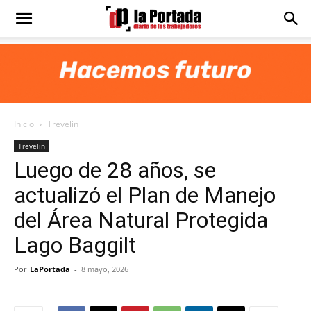
Diario
La
Inicio
Trevelin
Portada
Trevelin
Luego de 28 años, se
actualizó el Plan de Manejo
del Área Natural Protegida
Lago Baggilt
Por
LaPortada
-
8 mayo, 2026