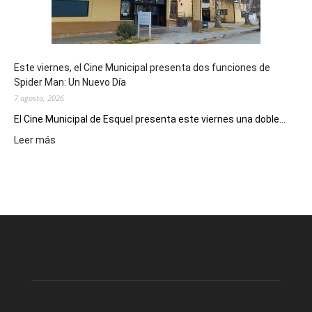
de
reuniones
y
eventos
Este viernes, el Cine Municipal presenta dos funciones de
deportivos
Spider Man: Un Nuevo Día
7 agosto, 2026
El Cine Municipal de Esquel presenta este viernes una doble...
:
Leer más
Este
viernes,
el
Cine
Municipal
presenta
dos
funciones
de
Spider
Man: