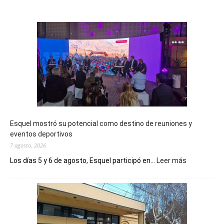
Esquel mostró su potencial como destino de reuniones y
eventos deportivos
7 agosto, 2026
:
Los días 5 y 6 de agosto, Esquel participó en...
Leer más
Esquel
mostró
su
potencial
como
destino