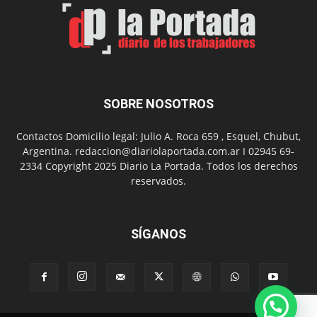
Un
Nuevo
Día
SOBRE NOSOTROS
Contactos Domicilio legal: Julio A. Roca 659 , Esquel, Chubut,
Argentina. redaccion@diariolaportada.com.ar I 02945 69-
2334 Copyright 2025 Diario La Portada. Todos los derechos
reservados.
SÍGANOS