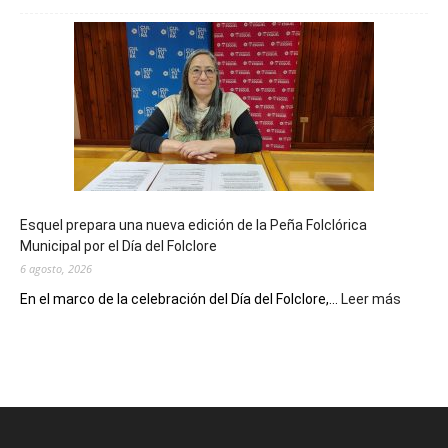
Biblioteca
Municipal
celebra
sus
90
años
con
un
Conversatorio
de
Esquel prepara una nueva edición de la Peña Folclórica
Escritores
Municipal por el Día del Folclore
Locales
6 agosto, 2026
:
En el marco de la celebración del Día del Folclore,...
Leer más
Esquel
prepar
una
nueva
edición
de
la