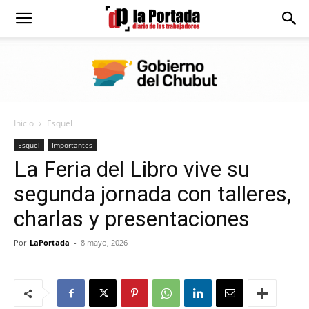
Diario
La
Inicio
Esquel
Portada
Esquel
Importantes
La Feria del Libro vive su
segunda jornada con talleres,
charlas y presentaciones
Por
LaPortada
-
8 mayo, 2026