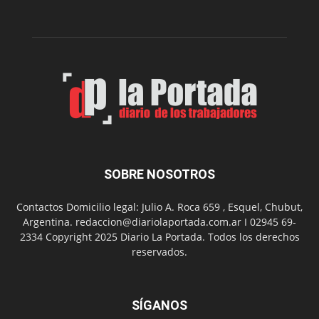
Peña
Folclór
Municip
por
el
Día
del
Folclor
SOBRE NOSOTROS
Contactos Domicilio legal: Julio A. Roca 659 , Esquel, Chubut,
Argentina. redaccion@diariolaportada.com.ar I 02945 69-
2334 Copyright 2025 Diario La Portada. Todos los derechos
reservados.
SÍGANOS