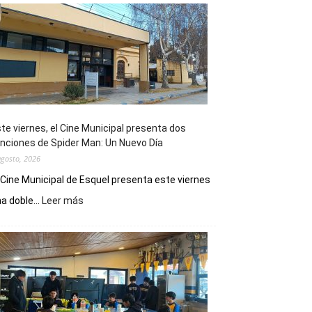
te viernes, el Cine Municipal presenta dos
nciones de Spider Man: Un Nuevo Día
agosto, 2026
 Cine Municipal de Esquel presenta este viernes
:
a doble...
Leer más
Este
viernes,
el
Cine
Municipal
presenta
dos