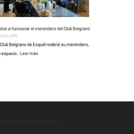
funciones
de
Spider
Man:
Un
lvió a funcionar el merendero del Club Belgrano
Nuevo
agosto, 2026
Día
 Club Belgrano de Esquel reabrió su merendero,
:
 espacio...
Leer más
Volvió
a
funcionar
el
merendero
del
Club
Belgrano