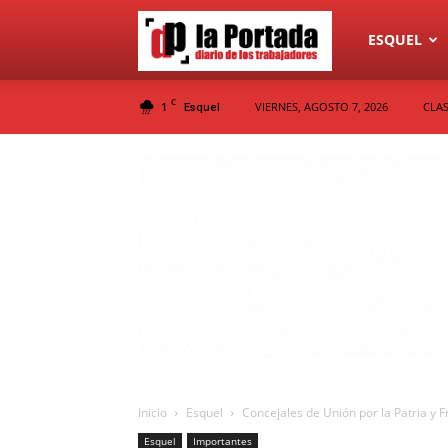
Diario
ESQUEL
C
1
VIERNES, AGOSTO 7, 2026
CLAS
Esquel
La
Portada
Inicio
Esquel
Concejales de Unión por la Patria y Fr
Esquel
Importantes