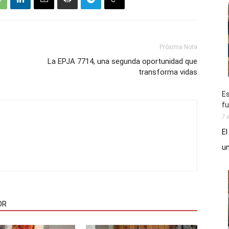
Próxima Nota
La EPJA 7714, una segunda oportunidad que
transforma vidas
Es
fu
7 
El
un
OR