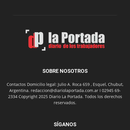
Peña
Folclór
Municip
por
el
Día
del
Folclor
SOBRE NOSOTROS
Contactos Domicilio legal: Julio A. Roca 659 , Esquel, Chubut,
Argentina. redaccion@diariolaportada.com.ar I 02945 69-
2334 Copyright 2025 Diario La Portada. Todos los derechos
reservados.
SÍGANOS