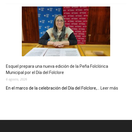
Biblioteca
Municipal
celebra
sus
90
años
con
un
Conversatorio
de
Esquel prepara una nueva edición de la Peña Folclórica
Escritores
Municipal por el Día del Folclore
Locales
6 agosto, 2026
:
En el marco de la celebración del Día del Folclore,...
Leer más
Esquel
prepar
una
nueva
edición
de
la