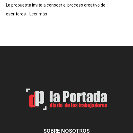
La propuesta invita a conocer el proceso creativo de
:
escritores...
Leer más
La
Biblioteca
Municipal
celebra
sus
90
años
con
un
Conversatorio
de
Escritores
Locales
SOBRE NOSOTROS