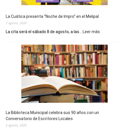
La Cuática presenta “Noche de Impro” en el Melipal
7 agosto, 2026
:
La cita será el sábado 8 de agosto, a las...
Leer más
La
Cuática
presenta
“Noche
de
Impro”
en
el
Melipal
La Biblioteca Municipal celebra sus 90 años con un
Conversatorio de Escritores Locales
6 agosto, 2026