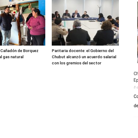
l Cañadón de Borquez
Paritaria docente: el Gobierno del
l gas natural
Chubut alcanzó un acuerdo salarial
con los gremios del sector
Ch
E
8 
Co
de