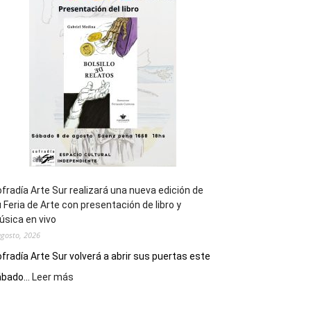
general
de
los
Juegos
Epade
2027
fradía Arte Sur realizará una nueva edición de
 Feria de Arte con presentación de libro y
sica en vivo
agosto, 2026
fradía Arte Sur volverá a abrir sus puertas este
:
bado...
Leer más
Cofradía
Arte