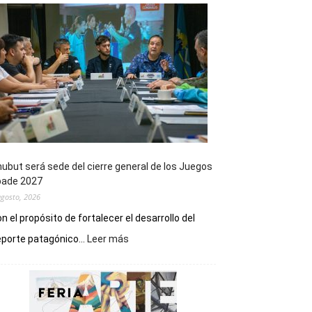
ubut será sede del cierre general de los Juegos
pade 2027
agosto, 2026
n el propósito de fortalecer el desarrollo del
:
porte patagónico...
Leer más
Chubut
será
sede
del
cierre