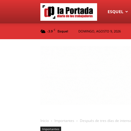
Diario
ESQUEL
C
-3.9
DOMINGO, AGOSTO 9, 2026
Esquel
La
Portada
Inicio
Importantes
Después de tres días de intenso
Importantes