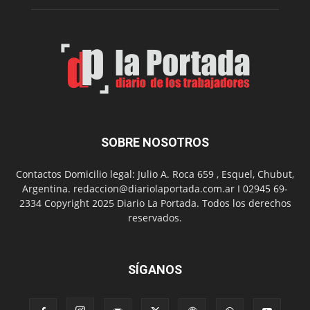
su
Feria
de
Arte
con
presentación
de
libro
y
música
SOBRE NOSOTROS
en
vivo
Contactos Domicilio legal: Julio A. Roca 659 , Esquel, Chubut,
Argentina. redaccion@diariolaportada.com.ar I 02945 69-
2334 Copyright 2025 Diario La Portada. Todos los derechos
reservados.
SÍGANOS