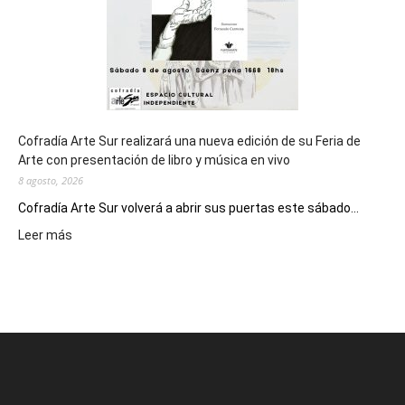
2027
Cofradía Arte Sur realizará una nueva edición de su Feria de
Arte con presentación de libro y música en vivo
8 agosto, 2026
Cofradía Arte Sur volverá a abrir sus puertas este sábado...
:
Leer más
Cofradía
Arte
Sur
realizará
una
nueva
edición
de