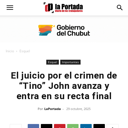
Diario
La
Inicio
Esquel
Portada
Esquel
Importantes
El juicio por el crimen de
“Tino” John avanza y
entra en su recta final
Por
LaPortada
-
29 octubre, 2025