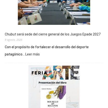
Chubut será sede del cierre general de los Juegos Epade 2027
8 agosto, 2026
Con el propósito de fortalecer el desarrollo del deporte
:
patagónico...
Leer más
Chubut
será
sede
del
cierre
general
de
los
Juegos
Epade