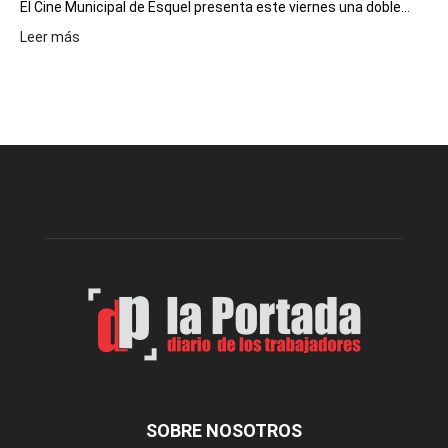
El Cine Municipal de Esquel presenta este viernes una doble...
:
Leer más
Este
viernes,
el
Cine
Municipal
presenta
dos
funciones
de
Spider
Man:
Un
Nuevo
Día
SOBRE NOSOTROS