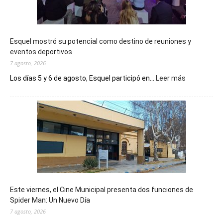
Esquel mostró su potencial como destino de reuniones y
eventos deportivos
7 agosto, 2026
:
Los días 5 y 6 de agosto, Esquel participó en...
Leer más
Esquel
mostró
su
potencial
como
destino
de
reuniones
y
eventos
Este viernes, el Cine Municipal presenta dos funciones de
deportivos
Spider Man: Un Nuevo Día
7 agosto, 2026