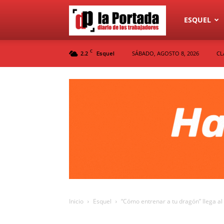
Diario
ESQUEL
C
2.2
SÁBADO, AGOSTO 8, 2026
CL
Esquel
La
Portada
Inicio
Esquel
“Cómo entrenar a tu dragón” llega al