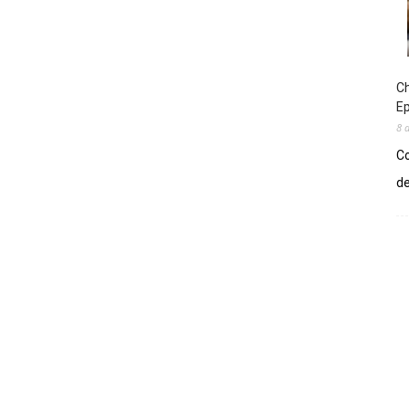
Ch
E
8 
Co
de