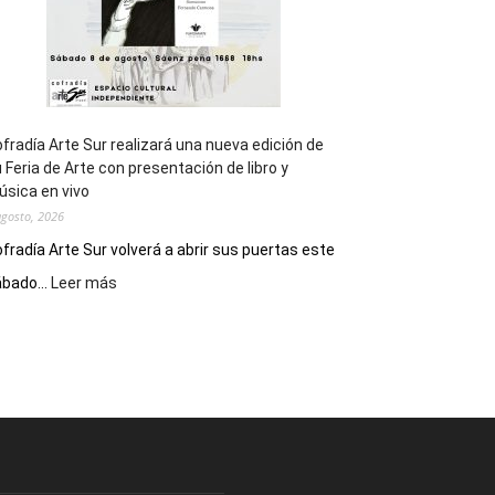
fradía Arte Sur realizará una nueva edición de
 Feria de Arte con presentación de libro y
sica en vivo
agosto, 2026
fradía Arte Sur volverá a abrir sus puertas este
:
bado...
Leer más
Cofradía
Arte
Sur
realizará
una
nueva
edición
de
su