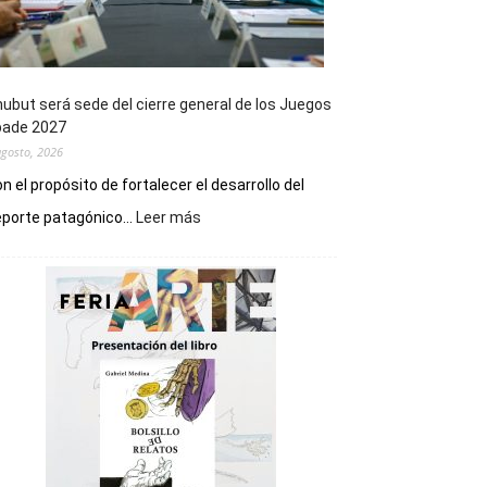
ubut será sede del cierre general de los Juegos
pade 2027
agosto, 2026
n el propósito de fortalecer el desarrollo del
:
porte patagónico...
Leer más
Chubut
será
sede
del
cierre
general
de
los
Juegos
Epade
2027