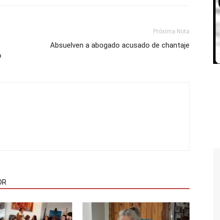
Próxima Nota
Absuelven a abogado acusado de chantaje
o
OR