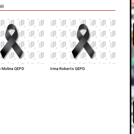
OR
o Molina QEPD
Irma Roberts QEPD