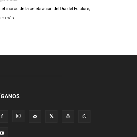
 el marco de la celebración del Día del Folclore,...
:
eer más
Esquel
prepara
una
nueva
edición
de
la
Peña
Folclórica
Municipal
por
el
ÍGANOS
Día
del
Folclore