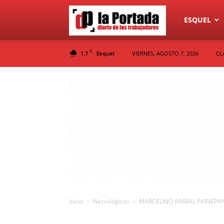
Diario
ESQUEL
C
1.7
VIERNES, AGOSTO 7, 2026
CL
Esquel
La
Portada
Inicio
Necrológicas
MARCELINO ANÍBAL PAINEPA