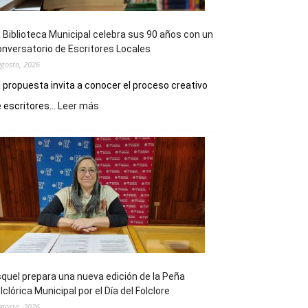
 Biblioteca Municipal celebra sus 90 años con un
nversatorio de Escritores Locales
agosto, 2026
 propuesta invita a conocer el proceso creativo
:
 escritores...
Leer más
La
Biblioteca
Municipal
celebra
sus
90
años
con
un
Conversatorio
de
quel prepara una nueva edición de la Peña
Escritores
lclórica Municipal por el Día del Folclore
Locales
agosto, 2026