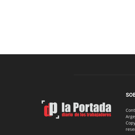
SO
Cont
Arge
Copy
rese