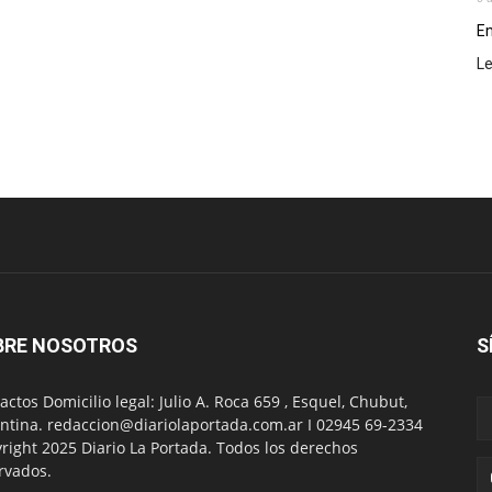
En
L
BRE NOSOTROS
S
actos Domicilio legal: Julio A. Roca 659 , Esquel, Chubut,
ntina. redaccion@diariolaportada.com.ar I 02945 69-2334
right 2025 Diario La Portada. Todos los derechos
rvados.