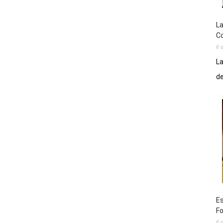
La
Co
6 
La
de
Es
Fo
6 