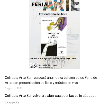
sede
del
cierre
general
de
los
Juegos
Epade
2027
Cofradía Arte Sur realizará una nueva edición de su Feria de
Arte con presentación de libro y música en vivo
8 agosto, 2026
Cofradía Arte Sur volverá a abrir sus puertas este sábado...
:
Leer más
Cofradía