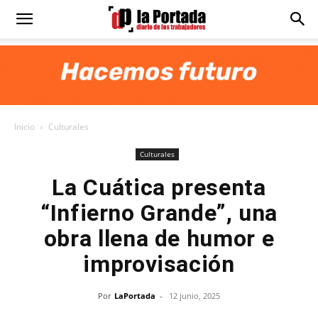
Diario
La
Inicio
Culturales
Portada
Culturales
La Cuática presenta
“Infierno Grande”, una
obra llena de humor e
improvisación
Por
LaPortada
-
12 junio, 2025