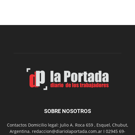
Arte
Sur
realizará
una
nueva
edición
de
su
Feria
de
Arte
con
presentación
de
libro
y
música
SOBRE NOSOTROS
en
vivo
Contactos Domicilio legal: Julio A. Roca 659 , Esquel, Chubut,
Argentina. redaccion@diariolaportada.com.ar I 02945 69-