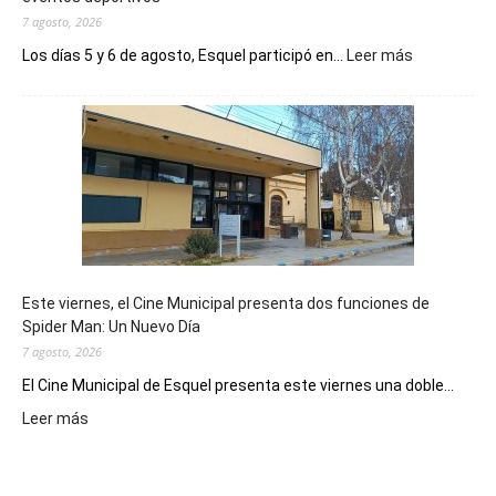
7 agosto, 2026
:
Los días 5 y 6 de agosto, Esquel participó en...
Leer más
Esquel
mostró
su
potencial
como
destino
de
reuniones
y
eventos
Este viernes, el Cine Municipal presenta dos funciones de
deportivos
Spider Man: Un Nuevo Día
7 agosto, 2026
El Cine Municipal de Esquel presenta este viernes una doble...
:
Leer más
Este
viernes,
el