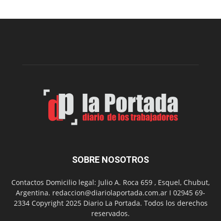
Cine
Municipal
presenta
dos
funciones
de
Spider
Man:
Un
Nuevo
Día
SOBRE NOSOTROS
Contactos Domicilio legal: Julio A. Roca 659 , Esquel, Chubut,
Argentina. redaccion@diariolaportada.com.ar I 02945 69-
2334 Copyright 2025 Diario La Portada. Todos los derechos
reservados.