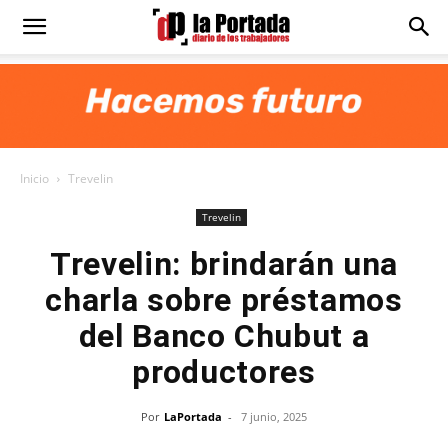
Diario
La
Inicio
Trevelin
Portada
Trevelin
Trevelin: brindarán una
charla sobre préstamos
del Banco Chubut a
productores
Por
LaPortada
-
7 junio, 2025