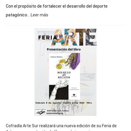
Con el propósito de fortalecer el desarrollo del deporte
:
patagónico...
Leer más
Chubut
será
sede
del
cierre
general
de
los
Juegos
Epade
2027
Cofradía Arte Sur realizará una nueva edición de su Feria de