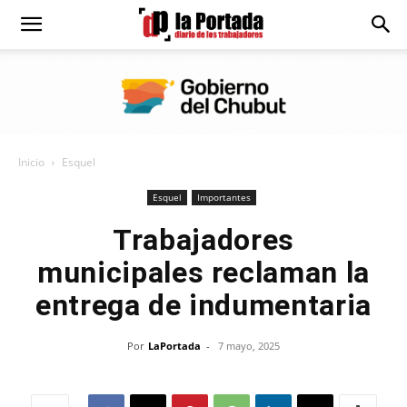
Diario
La
Inicio
Esquel
Portada
Esquel
Importantes
Trabajadores
municipales reclaman la
entrega de indumentaria
Por
LaPortada
-
7 mayo, 2025