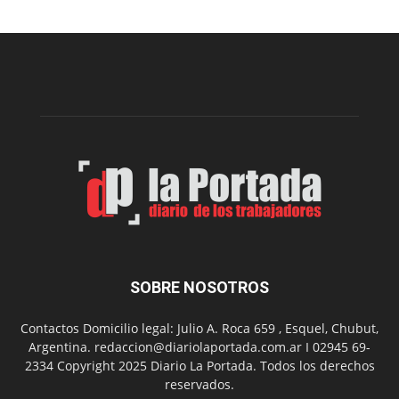
para
prevenir
intoxicaciones
por
monóxido
de
carbono
SOBRE NOSOTROS
Contactos Domicilio legal: Julio A. Roca 659 , Esquel, Chubut,
Argentina. redaccion@diariolaportada.com.ar I 02945 69-
2334 Copyright 2025 Diario La Portada. Todos los derechos
reservados.