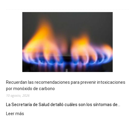
El
Telebingo
Chubutense
repartió
premios
millonarios
en
toda
la
provincia
Recuerdan las recomendaciones para prevenir intoxicaciones
por monóxido de carbono
10 agosto, 2026
La Secretaría de Salud detalló cuáles son los síntomas de...
:
Leer más
Recuerdan
las
recomendaciones