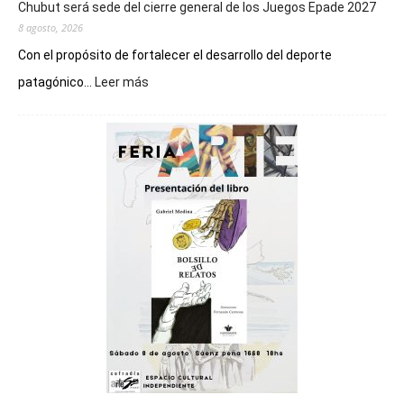
Chubut será sede del cierre general de los Juegos Epade 2027
8 agosto, 2026
Con el propósito de fortalecer el desarrollo del deporte
:
patagónico...
Leer más
Chubut
será
sede
del
cierre
general
de
los
Juegos
Epade
2027