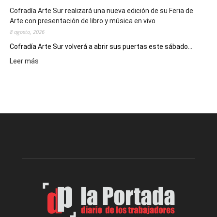
Cofradía Arte Sur realizará una nueva edición de su Feria de
Arte con presentación de libro y música en vivo
8 agosto, 2026
Cofradía Arte Sur volverá a abrir sus puertas este sábado...
:
Leer más
Cofradía
Arte
Sur
realizará
una
nueva
edición
de
su
Feria
de
Arte
con
presentación
de