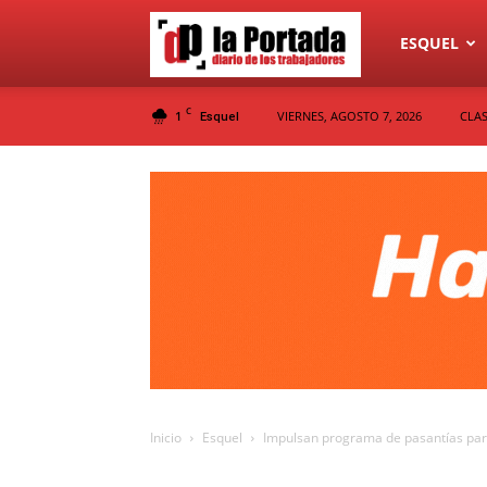
Diario
ESQUEL
C
1
VIERNES, AGOSTO 7, 2026
CLAS
Esquel
La
Portada
Inicio
Esquel
Impulsan programa de pasantías para