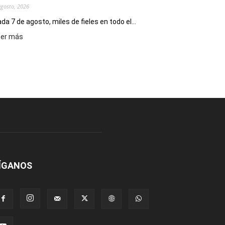
agosto, 2026
da 7 de agosto, miles de fieles en todo el...
:
eer más
Hoy
se
conmemora
el
Día
de
San
Cayetano,
patrono
del
pan
y
ÍGANOS
del
trabajo