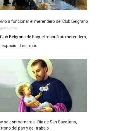
lvió a funcionar el merendero del Club Belgrano
agosto, 2026
 Club Belgrano de Esquel reabrió su merendero,
:
 espacio...
Leer más
Volvió
a
funcionar
el
merendero
del
Club
Belgrano
y se conmemora el Día de San Cayetano,
trono del pan y del trabajo