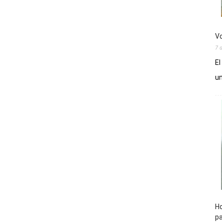
Vo
7 
El
un
Ho
pa