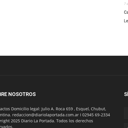
7 
Ca
L
BRE NOSOTROS
S
actos Domicilio legal: Julio A. Roca 659 , Esquel, Chubut,
ntina. redaccion@diariolaportada.com.ar I 02945 69-2334
right 2025 Diario La Portada. Todos los derechos
rvados.