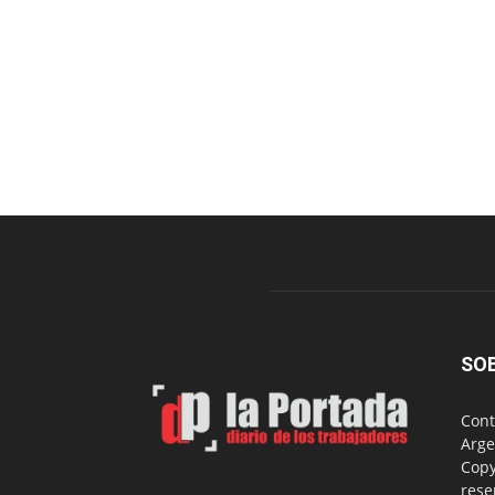
SO
Cont
Arge
Copy
rese