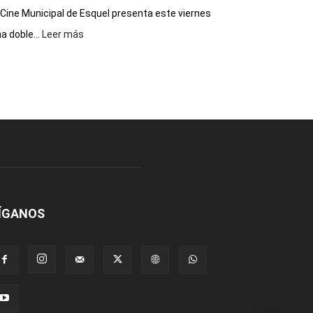
 Cine Municipal de Esquel presenta este viernes
:
a doble...
Leer más
Este
viernes,
el
Cine
Municipal
presenta
dos
funciones
de
Spider
Man:
Un
ÍGANOS
Nuevo
Día