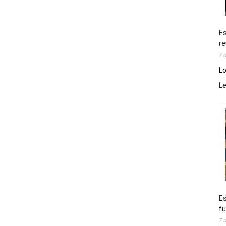
Es
re
7 
Lo
L
Es
fu
7 