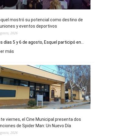
quel mostró su potencial como destino de
uniones y eventos deportivos
agosto, 2026
s días 5 y 6 de agosto, Esquel participó en...
:
eer más
Esquel
mostró
su
potencial
como
destino
de
reuniones
y
eventos
te viernes, el Cine Municipal presenta dos
deportivos
nciones de Spider Man: Un Nuevo Día
agosto, 2026