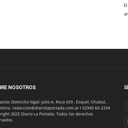
El
un
BRE NOSOTROS
S
actos Domicilio legal: Julio A. Roca 659 , Esquel, Chubut,
ntina. redaccion@diariolaportada.com.ar I 02945 69-2334
right 2025 Diario La Portada. Todos los derechos
rvados.