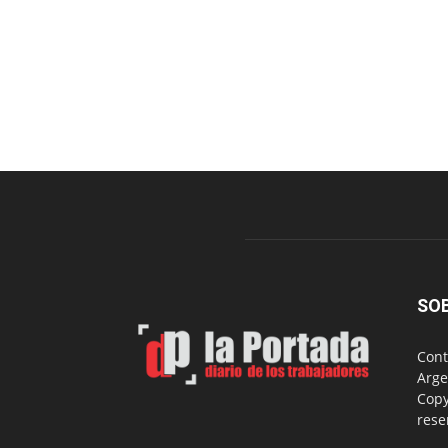
SO
Cont
Arge
Copy
rese