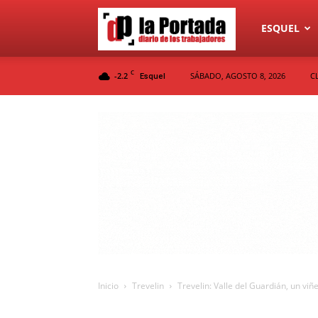
Diario
ESQUEL
C
-2.2
SÁBADO, AGOSTO 8, 2026
C
Esquel
La
Portada
Inicio
Trevelin
Trevelin: Valle del Guardián, un viñ