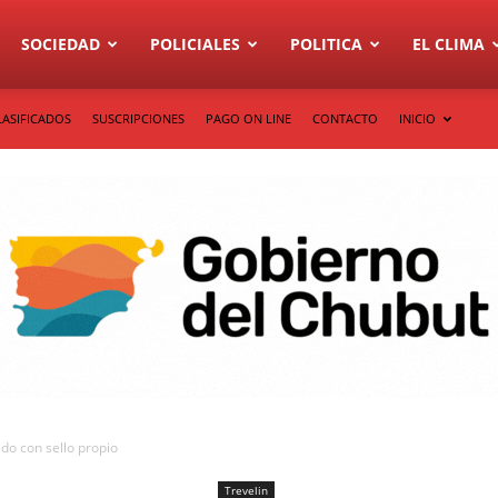
SOCIEDAD
POLICIALES
POLITICA
EL CLIMA
LASIFICADOS
SUSCRIPCIONES
PAGO ON LINE
CONTACTO
INICIO
edo con sello propio
Trevelin