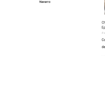
Navarro
Ch
E
8 
Co
de