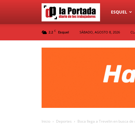
Diario
ESQUEL
C
2.2
SÁBADO, AGOSTO 8, 2026
CL
Esquel
La
Portada
Inicio
Deportes
Boca llega a Trevelin en busca de