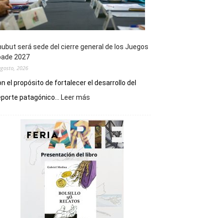
ubut será sede del cierre general de los Juegos
pade 2027
agosto, 2026
n el propósito de fortalecer el desarrollo del
:
porte patagónico...
Leer más
Chubut
será
sede
del
cierre
general
de
los
Juegos
Epade
2027