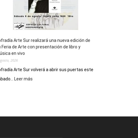
fradía Arte Sur realizará una nueva edición de
 Feria de Arte con presentación de libro y
sica en vivo
agosto, 2026
fradía Arte Sur volverá a abrir sus puertas este
:
bado...
Leer más
Cofradía
Arte
Sur
realizará
una
nueva
edición
de
su