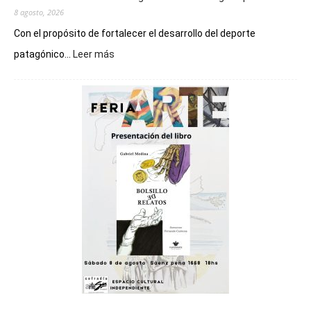
8 agosto, 2026
Con el propósito de fortalecer el desarrollo del deporte
:
patagónico...
Leer más
Chubut
será
sede
del
cierre
general
de
los
Juegos
Epade
2027