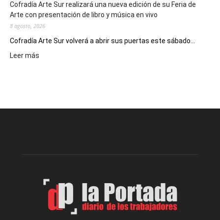
Cofradía Arte Sur realizará una nueva edición de su Feria de
Arte con presentación de libro y música en vivo
8 agosto, 2026
Cofradía Arte Sur volverá a abrir sus puertas este sábado...
:
Leer más
Cofradía
Arte
Sur
realizará
una
nueva
edición
de
su
Feria
de
Arte
con
presentación
de