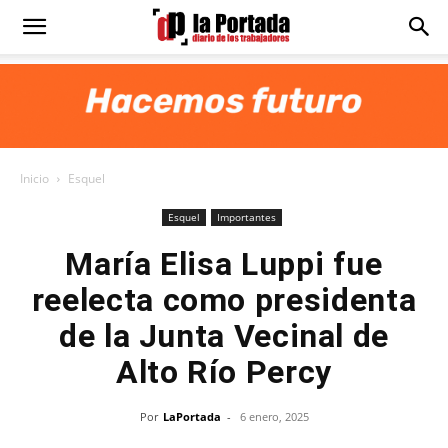
Diario
La
Inicio
Esquel
Portada
Esquel
Importantes
María Elisa Luppi fue
reelecta como presidenta
de la Junta Vecinal de
Alto Río Percy
Por
LaPortada
-
6 enero, 2025