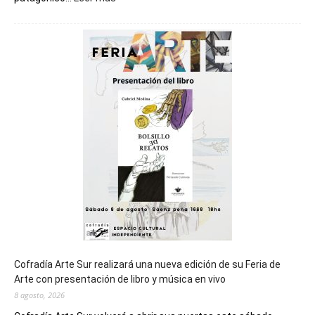
Chubut
será
sede
del
cierre
general
de
los
Juegos
Epade
2027
Cofradía Arte Sur realizará una nueva edición de su Feria de
Arte con presentación de libro y música en vivo
8 agosto, 2026