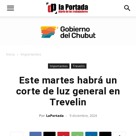
Diario
La
Inicio
Importantes
Portada
Importantes
Trevelin
Este martes habrá un
corte de luz general en
Trevelin
Por
LaPortada
-
9 diciembre, 2024