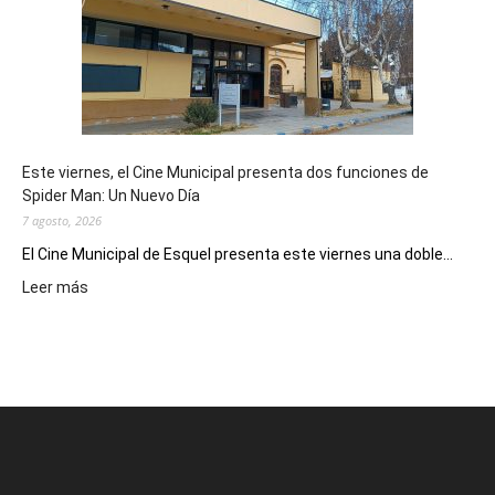
potencial
como
destino
de
reuniones
y
eventos
Este viernes, el Cine Municipal presenta dos funciones de
deportivos
Spider Man: Un Nuevo Día
7 agosto, 2026
El Cine Municipal de Esquel presenta este viernes una doble...
:
Leer más
Este
viernes,
el
Cine
Municipal
presenta
dos
funciones