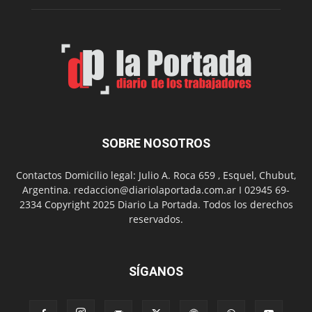
de
Spider
Man:
Un
Nuevo
Día
SOBRE NOSOTROS
Contactos Domicilio legal: Julio A. Roca 659 , Esquel, Chubut,
Argentina. redaccion@diariolaportada.com.ar I 02945 69-
2334 Copyright 2025 Diario La Portada. Todos los derechos
reservados.
SÍGANOS