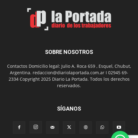
de
Arte
con
presentación
de
libro
y
música
SOBRE NOSOTROS
en
vivo
Contactos Domicilio legal: Julio A. Roca 659 , Esquel, Chubut,
Argentina. redaccion@diariolaportada.com.ar I 02945 69-
2334 Copyright 2025 Diario La Portada. Todos los derechos
reservados.
SÍGANOS