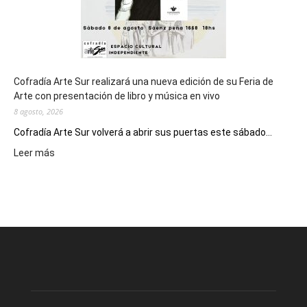
Cofradía Arte Sur realizará una nueva edición de su Feria de
Arte con presentación de libro y música en vivo
8 agosto, 2026
Cofradía Arte Sur volverá a abrir sus puertas este sábado...
:
Leer más
Cofradía
Arte
Sur
realizará
una
nueva
edición
de
su
Feria