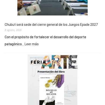
Chubut será sede del cierre general de los Juegos Epade 2027
8 agosto, 2026
Con el propósito de fortalecer el desarrollo del deporte
:
patagónico...
Leer más
Chubut
será
sede
del
cierre
general
de
los
Juegos
Epade
2027