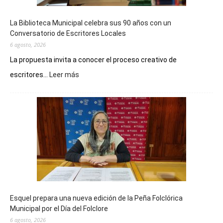
La Biblioteca Municipal celebra sus 90 años con un
Conversatorio de Escritores Locales
6 agosto, 2026
La propuesta invita a conocer el proceso creativo de
:
escritores...
Leer más
La
Biblioteca
Municipal
celebra
sus
90
años
con
un
Conversatorio
de
Esquel prepara una nueva edición de la Peña Folclórica
Escritores
Municipal por el Día del Folclore
Locales
6 agosto, 2026