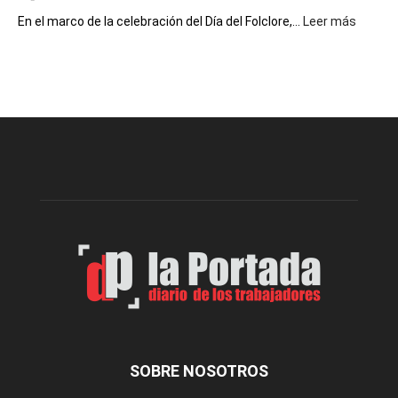
:
En el marco de la celebración del Día del Folclore,...
Leer más
Esquel
prepar
una
nueva
edición
de
la
Peña
Folclór
Municip
por
el
Día
del
Folclor
SOBRE NOSOTROS