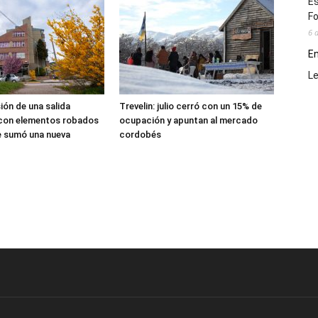
Es
Fo
6 
En
L
sión de una salida
Trevelin: julio cerró con un 15% de
 con elementos robados
ocupación y apuntan al mercado
le sumó una nueva
cordobés