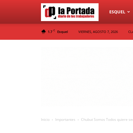
Diario
ESQUEL
C
1.7
VIERNES, AGOSTO 7, 2026
CL
Esquel
La
Portada
Inicio
Importantes
Chubut Somos Todos quiere ser u