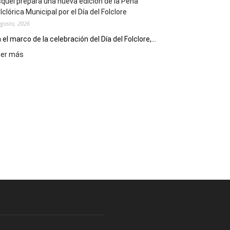
quel prepara una nueva edición de la Peña
Escritores
lclórica Municipal por el Día del Folclore
Locales
agosto, 2026
 el marco de la celebración del Día del Folclore,...
:
eer más
Esquel
prepara
una
nueva
edición
de
la
Peña
Folclórica
Municipal
por
el
Día
del
Folclore