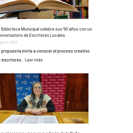
 Biblioteca Municipal celebra sus 90 años con un
nversatorio de Escritores Locales
agosto, 2026
 propuesta invita a conocer el proceso creativo
:
 escritores...
Leer más
La
Biblioteca
Municipal
celebra
sus
90
años
con
un
Conversatorio
de