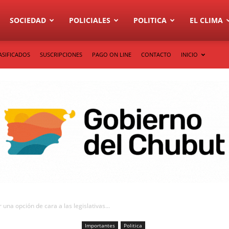
SOCIEDAD
POLICIALES
POLITICA
EL CLIMA
ASIFICADOS
SUSCRIPCIONES
PAGO ON LINE
CONTACTO
INICIO
na opción de cara a las legislativas...
Importantes
Politica