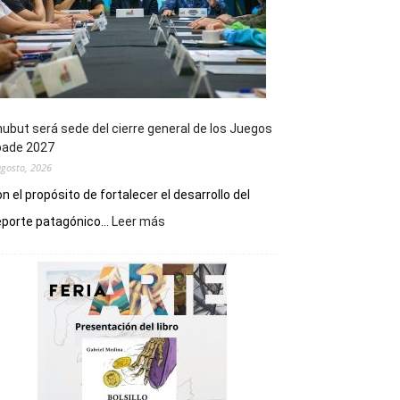
ubut será sede del cierre general de los Juegos
pade 2027
agosto, 2026
n el propósito de fortalecer el desarrollo del
:
porte patagónico...
Leer más
Chubut
será
sede
del
cierre
general
de
los
Juegos