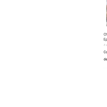
Ch
E
8 
Co
de