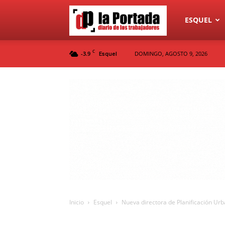
Diario
ESQUEL
C
-3.9
DOMINGO, AGOSTO 9, 2026
Esquel
La
Portada
Inicio
Esquel
Nueva directora de Planificación Urb