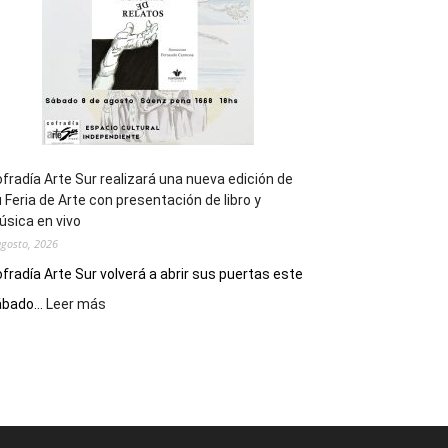
Epade
2027
fradía Arte Sur realizará una nueva edición de
 Feria de Arte con presentación de libro y
sica en vivo
agosto, 2026
fradía Arte Sur volverá a abrir sus puertas este
:
bado...
Leer más
Cofradía
Arte
Sur
realizará
una
nueva