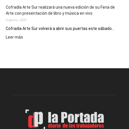
Cofradía Arte Sur realizará una nueva edición de su Feria de
Arte con presentación de libro y música en vivo
8 agosto, 2026
Cofradía Arte Sur volverá a abrir sus puertas este sábado...
:
Leer más
Cofradía
Arte
Sur
realizará
una
nueva
edición
de
su
Feria
de
Arte
con
presentación
de