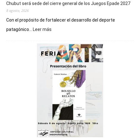
Chubut será sede del cierre general de los Juegos Epade 2027
8 agosto, 2026
Con el propósito de fortalecer el desarrollo del deporte
:
patagónico...
Leer más
Chubut
será
sede
del
cierre
general
de
los
Juegos
Epade
2027