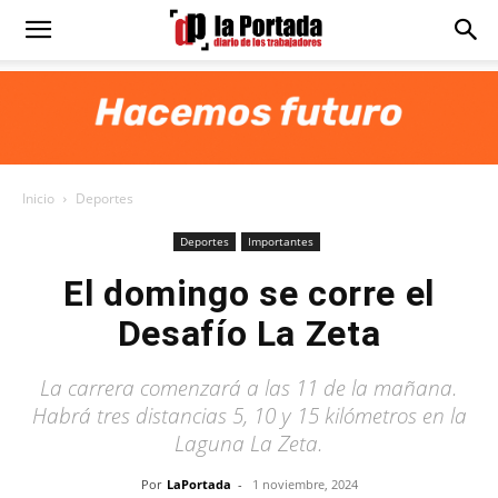
Diario
La
Inicio
Deportes
Portada
Deportes
Importantes
El domingo se corre el
Desafío La Zeta
La carrera comenzará a las 11 de la mañana.
Habrá tres distancias 5, 10 y 15 kilómetros en la
Laguna La Zeta.
Por
LaPortada
-
1 noviembre, 2024