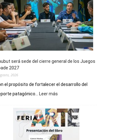
ubut será sede del cierre general de los Juegos
pade 2027
agosto, 2026
n el propósito de fortalecer el desarrollo del
:
porte patagónico...
Leer más
Chubut
será
sede
del
cierre
general
de