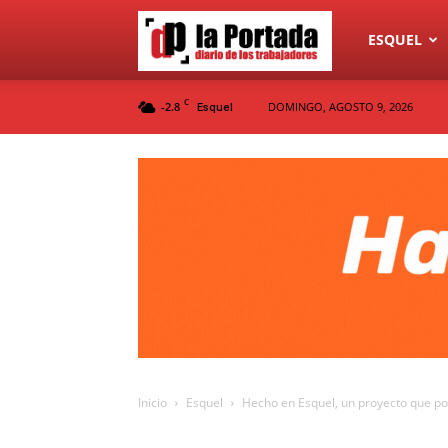
Diario
ESQUEL
C
-2.8
DOMINGO, AGOSTO 9, 2026
Esquel
La
Portada
Inicio
Esquel
Hecho en Esquel, un proyecto que pon