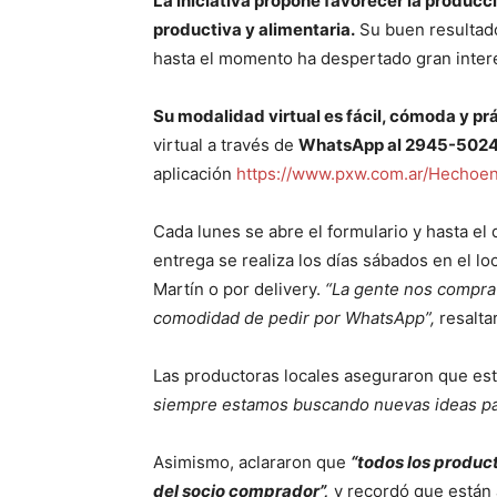
La iniciativa propone favorecer la producc
productiva y alimentaria.
Su buen resultado 
hasta el momento ha despertado gran inter
Su modalidad virtual es fácil, cómoda y prá
virtual a través de
WhatsApp al 2945-502
aplicación
https://www.pxw.com.ar/Hechoe
Cada lunes se abre el formulario y hasta el 
entrega se realiza los días sábados en el l
Martín o por delivery.
“La gente nos compra 
comodidad de pedir por WhatsApp”,
resalta
Las productoras locales aseguraron que es
siempre estamos buscando nuevas ideas par
Asimismo, aclararon que
“todos los produc
del socio comprador”,
y recordó que están 