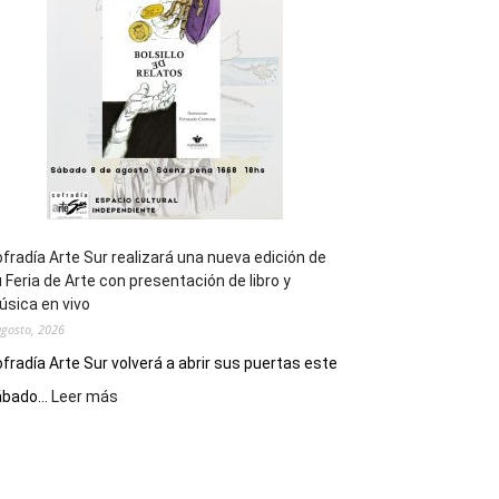
los
Juegos
Epade
2027
fradía Arte Sur realizará una nueva edición de
 Feria de Arte con presentación de libro y
sica en vivo
agosto, 2026
fradía Arte Sur volverá a abrir sus puertas este
:
bado...
Leer más
Cofradía
Arte
Sur
realizará