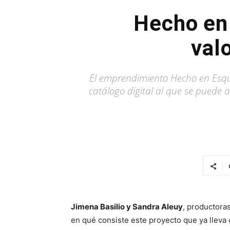
Hecho en 
val
El emprendimiento Hecho en Esque
catálogo digital al que se puede 
Jimena Basilio y Sandra Aleuy
, productora
en qué consiste este proyecto que ya lleva