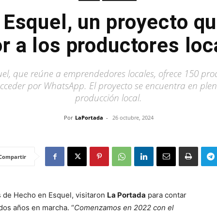
Esquel, un proyecto q
or a los productores loc
l, que reúne a emprendedores locales, ofrece 150 prod
acceder por WhatsApp. El proyecto se encuentra en pleno
producción local.
Por
LaPortada
-
26 octubre, 2024
Compartir
s de Hecho en Esquel, visitaron
La Portada
para contar
 dos años en marcha. “
Comenzamos en 2022 con el