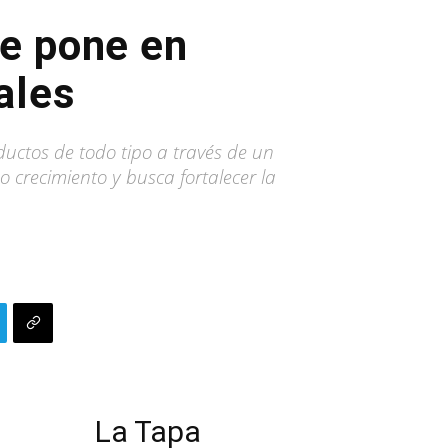
ue pone en
ales
uctos de todo tipo a través de un
 crecimiento y busca fortalecer la
La Tapa