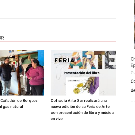
OR
Ch
E
8 
Co
de
l Cañadón de Borquez
Cofradía Arte Sur realizará una
l gas natural
nueva edición de su Feria de Arte
con presentación de libro y música
en vivo