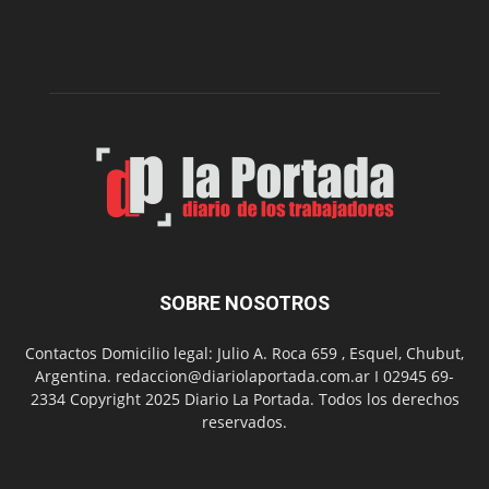
de
la
Peña
Folclór
Municip
por
el
Día
del
Folclor
SOBRE NOSOTROS
Contactos Domicilio legal: Julio A. Roca 659 , Esquel, Chubut,
Argentina. redaccion@diariolaportada.com.ar I 02945 69-
2334 Copyright 2025 Diario La Portada. Todos los derechos
reservados.