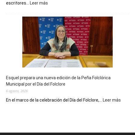
:
escritores...
Leer más
La
Biblioteca
Municipal
celebra
sus
90
años
con
un
Conversatorio
de
Esquel prepara una nueva edición de la Peña Folclórica
Escritores
Municipal por el Día del Folclore
Locales
6 agosto, 2026
:
En el marco de la celebración del Día del Folclore,...
Leer más
Esquel
prepar
una
nueva
edición