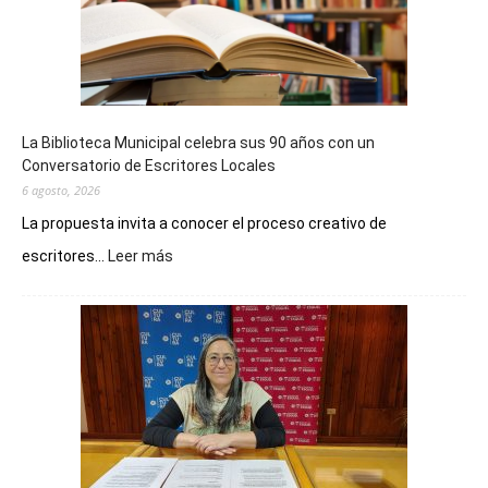
La Biblioteca Municipal celebra sus 90 años con un
Conversatorio de Escritores Locales
6 agosto, 2026
La propuesta invita a conocer el proceso creativo de
:
escritores...
Leer más
La
Biblioteca
Municipal
celebra
sus
90
años
con
un
Conversatorio