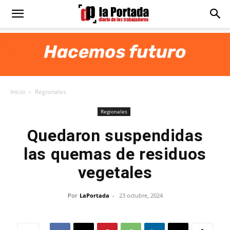
Diario
La
Inicio
Regionales
Portada
Regionales
Quedaron suspendidas
las quemas de residuos
vegetales
Por
LaPortada
-
23 octubre, 2024