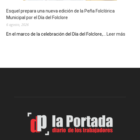
de
Esquel prepara una nueva edición de la Peña Folclórica
Escritores
Municipal por el Día del Folclore
Locales
6 agosto, 2026
:
En el marco de la celebración del Día del Folclore,...
Leer más
Esquel
prepar
una
nueva
edición
de
la
Peña
Folclór
Municip
por
el
Día
del
Folclor