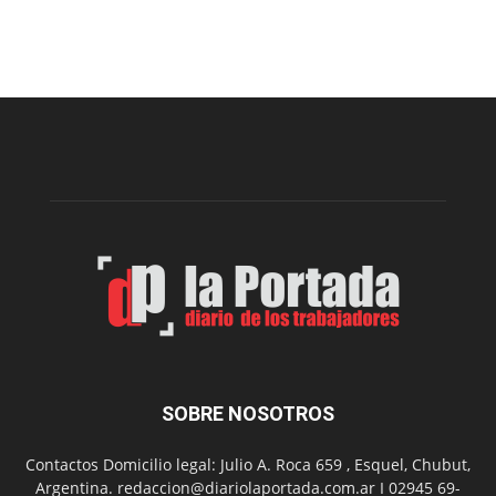
Presentaron
proyecto
para
la
construcción
del
gimnasio
municipal
N°
2
en
el
barrio
Chanico
Navarro
SOBRE NOSOTROS
Contactos Domicilio legal: Julio A. Roca 659 , Esquel, Chubut,
Argentina. redaccion@diariolaportada.com.ar I 02945 69-