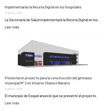
Implementarán la Receta Digital en los hospitales
5 agosto, 2026
La Secretaría de Salud implementará la Receta Digital en los...
:
Leer más
Implementarán
la
Receta
Digital
en
los
hospitales
Presentaron proyecto para la construcción del gimnasio
municipal N° 2 en el barrio Chanico Navarro
5 agosto, 2026
El municipio de Esquel anunció que se presentó el proyecto...
:
Leer más