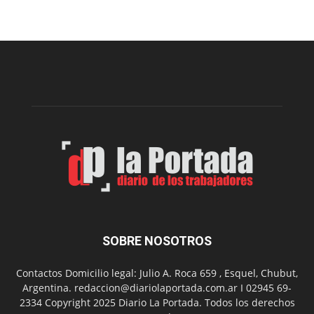
Sur
realizará
una
nueva
edición
de
su
Feria
de
Arte
con
presentación
de
libro
y
música
SOBRE NOSOTROS
en
vivo
Contactos Domicilio legal: Julio A. Roca 659 , Esquel, Chubut,
Argentina. redaccion@diariolaportada.com.ar I 02945 69-
2334 Copyright 2025 Diario La Portada. Todos los derechos