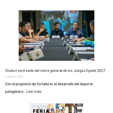
Chubut será sede del cierre general de los Juegos Epade 2027
8 agosto, 2026
Con el propósito de fortalecer el desarrollo del deporte
:
patagónico...
Leer más
Chubut
será
sede
del