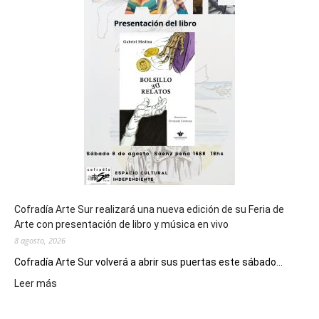
cierre
general
de
los
Juegos
Epade
2027
Cofradía Arte Sur realizará una nueva edición de su Feria de
Arte con presentación de libro y música en vivo
8 agosto, 2026
Cofradía Arte Sur volverá a abrir sus puertas este sábado...
:
Leer más
Cofradía
Arte