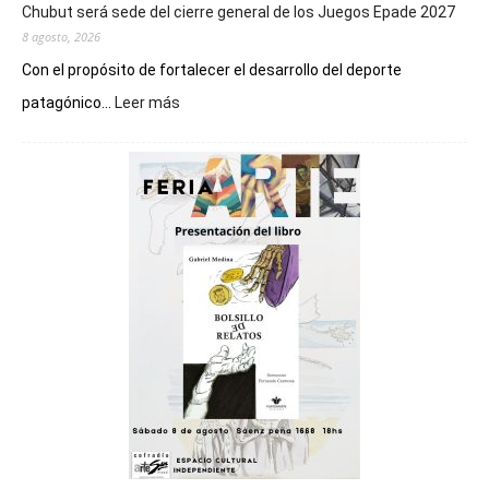
Chubut será sede del cierre general de los Juegos Epade 2027
8 agosto, 2026
Con el propósito de fortalecer el desarrollo del deporte
:
patagónico...
Leer más
Chubut
será
sede
del
cierre
general
de
los
Juegos
Epade
2027