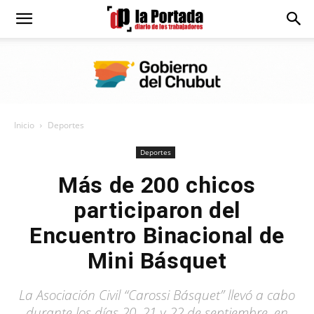
Diario
La
Inicio
Deportes
Portada
Deportes
Más de 200 chicos
participaron del
Encuentro Binacional de
Mini Básquet
La Asociación Civil “Carossi Básquet” llevó a cabo
durante los días 20, 21 y 22 de septiembre, en