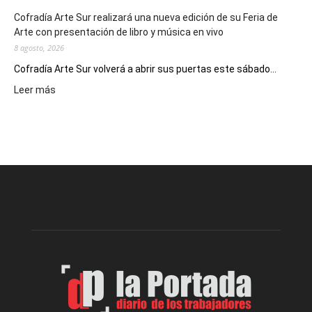
Cofradía Arte Sur realizará una nueva edición de su Feria de
Arte con presentación de libro y música en vivo
8 agosto, 2026
Cofradía Arte Sur volverá a abrir sus puertas este sábado...
:
Leer más
Cofradía
Arte
Sur
realizará
una
nueva
edición
de
su
Feria
de
Arte
con
presentación
de