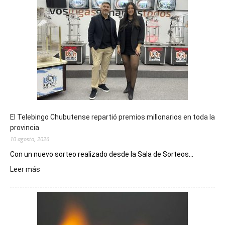
El Telebingo Chubutense repartió premios millonarios en toda la
provincia
10 agosto, 2026
Con un nuevo sorteo realizado desde la Sala de Sorteos...
:
Leer más
El
Telebingo
Chubutense
repartió
premios