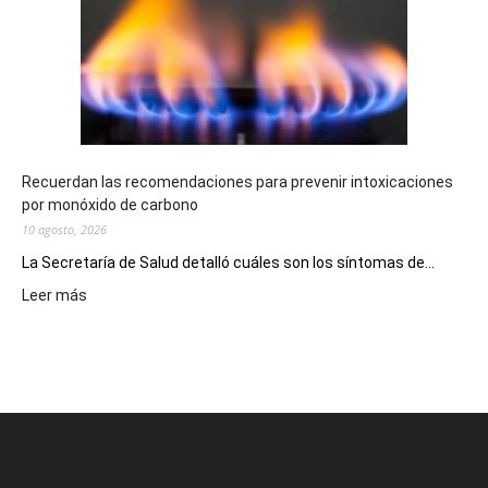
millonarios
en
toda
la
provincia
Recuerdan las recomendaciones para prevenir intoxicaciones
por monóxido de carbono
10 agosto, 2026
La Secretaría de Salud detalló cuáles son los síntomas de...
:
Leer más
Recuerdan
las
recomendaciones
para
prevenir
intoxicaciones
por
monóxido