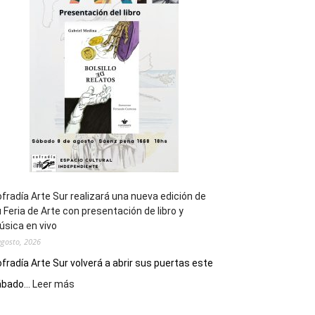
cierre
general
de
los
Juegos
Epade
2027
fradía Arte Sur realizará una nueva edición de
 Feria de Arte con presentación de libro y
sica en vivo
agosto, 2026
fradía Arte Sur volverá a abrir sus puertas este
:
bado...
Leer más
Cofradía
Arte