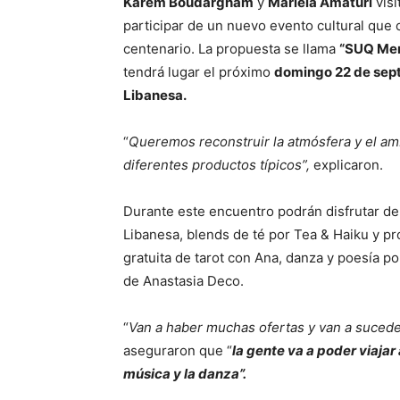
Karem Boudargham
y
Mariela Amaturi
visi
participar de un nuevo evento cultural que 
centenario. La propuesta se llama
“SUQ Mer
tendrá lugar el próximo
domingo 22 de septi
Libanesa.
“
Queremos reconstruir la atmósfera y el am
diferentes productos típicos”,
explicaron.
Durante este encuentro podrán disfrutar de
Libanesa, blends de té por Tea & Haiku y p
gratuita de tarot con Ana, danza y poesía 
de Anastasia Deco.
“
Van a haber muchas ofertas y van a sucede
aseguraron que “
la gente va a poder viajar 
música y la danza”.