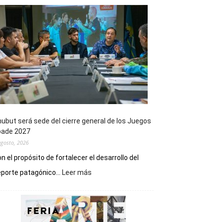
ubut será sede del cierre general de los Juegos
pade 2027
agosto, 2026
n el propósito de fortalecer el desarrollo del
:
porte patagónico...
Leer más
Chubut
será
sede
del