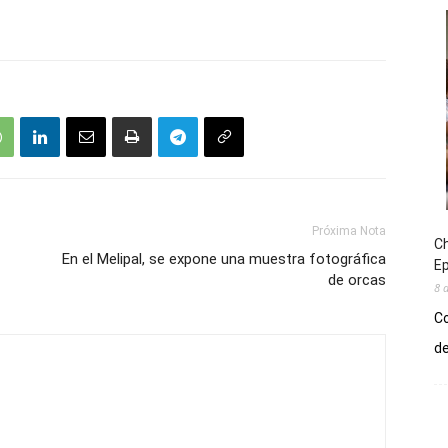
Próxima Nota
Ch
En el Melipal, se expone una muestra fotográfica
E
de orcas
8 
Co
de