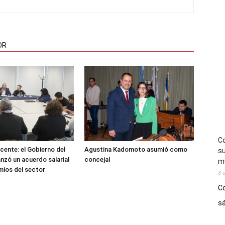
OR
Co
cente: el Gobierno del
Agustina Kadomoto asumió como
su
nzó un acuerdo salarial
concejal
mú
mios del sector
8 
Co
sá