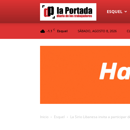
Diario
ESQUEL
C
-1.1
SÁBADO, AGOSTO 8, 2026
C
Esquel
La
Portada
Inicio
Esquel
La Sirio Libanesa invita a participar d