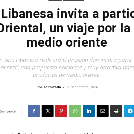
 Libanesa invita a parti
iental, un viaje por la
medio oriente
n Sirio Libanesa realizará el próximo domingo, a partir 
iental”, una propuesta novedosa y muy atractiva para d
productos de medio oriente.
Por
LaPortada
-
18 septiembre, 2024
Compartir