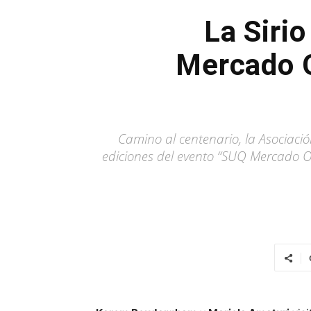
La Sirio
Mercado Or
Camino al centenario, la Asociació
ediciones del evento “SUQ Mercado Or