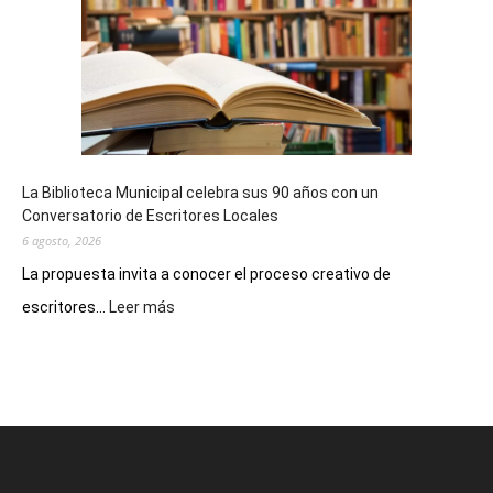
Impro”
en
el
Melipal
La Biblioteca Municipal celebra sus 90 años con un
Conversatorio de Escritores Locales
6 agosto, 2026
La propuesta invita a conocer el proceso creativo de
:
escritores...
Leer más
La
Biblioteca
Municipal
celebra
sus
90
años
con