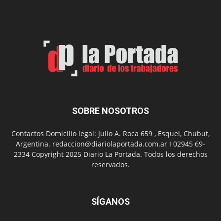
un
Conversatorio
de
Escritores
Locales
SOBRE NOSOTROS
Contactos Domicilio legal: Julio A. Roca 659 , Esquel, Chubut,
Argentina. redaccion@diariolaportada.com.ar I 02945 69-
2334 Copyright 2025 Diario La Portada. Todos los derechos
reservados.
SÍGANOS