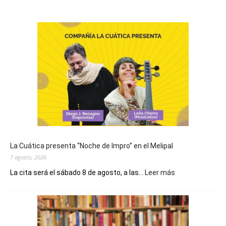
La Cuática presenta “Noche de Impro” en el Melipal
7 agosto, 2026
:
La cita será el sábado 8 de agosto, a las...
Leer más
La
Cuática
presenta
“Noche
de