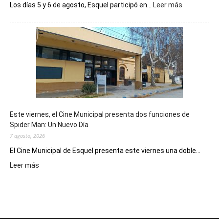
:
Los días 5 y 6 de agosto, Esquel participó en...
Leer más
Esquel
mostró
su
potencial
como
destino
de
reuniones
y
eventos
Este viernes, el Cine Municipal presenta dos funciones de
deportivos
Spider Man: Un Nuevo Día
7 agosto, 2026
El Cine Municipal de Esquel presenta este viernes una doble...
:
Leer más
Este
viernes,
el
Cine
Municipal