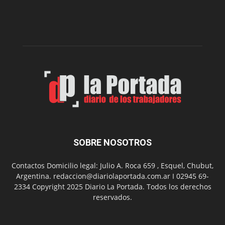
presenta
dos
funciones
de
Spider
Man:
Un
Nuevo
Día
SOBRE NOSOTROS
Contactos Domicilio legal: Julio A. Roca 659 , Esquel, Chubut,
Argentina. redaccion@diariolaportada.com.ar I 02945 69-
2334 Copyright 2025 Diario La Portada. Todos los derechos
reservados.