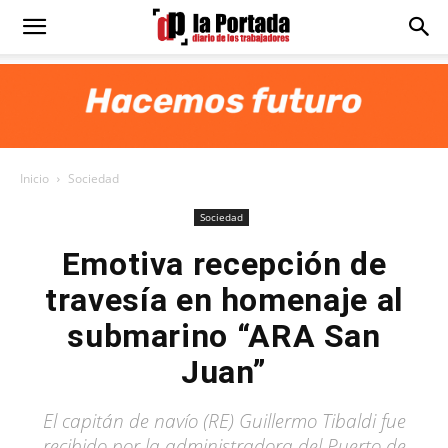
Diario
La
Inicio
Sociedad
Portada
Sociedad
Emotiva recepción de
travesía en homenaje al
submarino “ARA San
Juan”
El capitán de navío (RE) Guillermo Tibaldi fue
recibido por la administradora del Puerto de