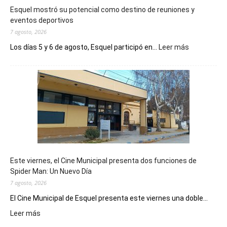
Esquel mostró su potencial como destino de reuniones y
eventos deportivos
7 agosto, 2026
:
Los días 5 y 6 de agosto, Esquel participó en...
Leer más
Esquel
mostró
su
potencial
como
destino
de
reuniones
y
eventos
Este viernes, el Cine Municipal presenta dos funciones de
deportivos
Spider Man: Un Nuevo Día
7 agosto, 2026
El Cine Municipal de Esquel presenta este viernes una doble...
:
Leer más
Este