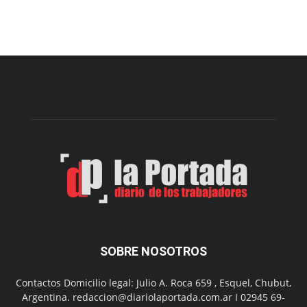
viernes,
el
Cine
Municipal
presenta
dos
funciones
de
Spider
Man:
Un
Nuevo
Día
SOBRE NOSOTROS
Contactos Domicilio legal: Julio A. Roca 659 , Esquel, Chubut,
Argentina. redaccion@diariolaportada.com.ar I 02945 69-