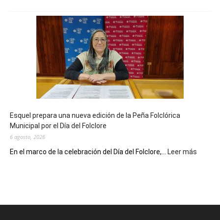
La
Biblioteca
Municipal
celebra
sus
90
años
con
un
Conversatorio
de
Esquel prepara una nueva edición de la Peña Folclórica
Escritores
Municipal por el Día del Folclore
Locales
6 agosto, 2026
:
En el marco de la celebración del Día del Folclore,...
Leer más
Esquel
prepar
una
nueva
edición
de