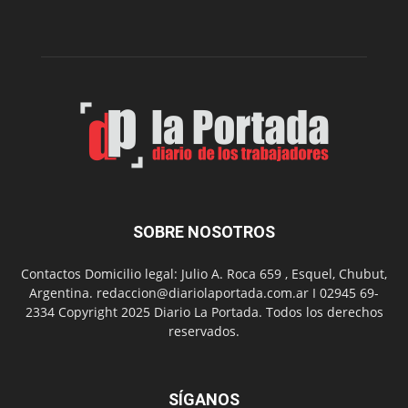
la
Peña
Folclór
Municip
por
el
Día
del
Folclor
SOBRE NOSOTROS
Contactos Domicilio legal: Julio A. Roca 659 , Esquel, Chubut,
Argentina. redaccion@diariolaportada.com.ar I 02945 69-
2334 Copyright 2025 Diario La Portada. Todos los derechos
reservados.
SÍGANOS