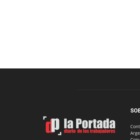
SO
Cont
Arge
Copy