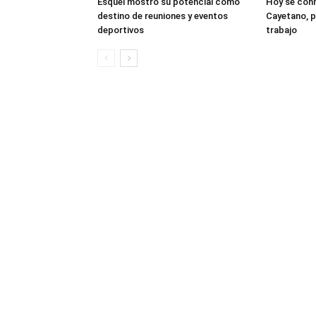
Esquel mostró su potencial como
Hoy se con
destino de reuniones y eventos
Cayetano, p
deportivos
trabajo