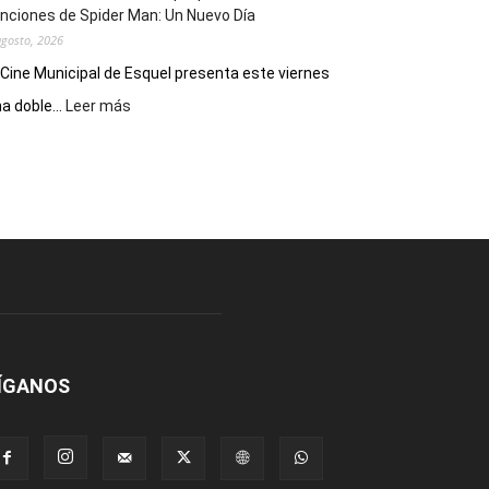
nciones de Spider Man: Un Nuevo Día
agosto, 2026
 Cine Municipal de Esquel presenta este viernes
:
a doble...
Leer más
Este
viernes,
el
Cine
Municipal
presenta
dos
funciones
de
Spider
Man:
Un
ÍGANOS
Nuevo
Día