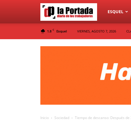
Diario
ESQUEL
C
1.8
VIERNES, AGOSTO 7, 2026
CL
Esquel
La
Portada
Inicio
Sociedad
Tiempo de descanso: Después de 37 