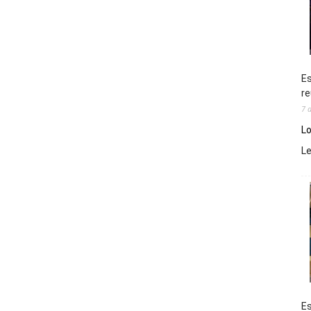
Es
re
7 
Lo
L
Es