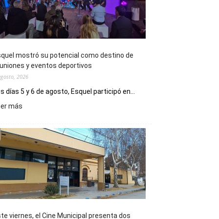
quel mostró su potencial como destino de
uniones y eventos deportivos
agosto, 2026
s días 5 y 6 de agosto, Esquel participó en...
:
eer más
Esquel
mostró
su
potencial
como
destino
de
reuniones
y
eventos
te viernes, el Cine Municipal presenta dos
deportivos