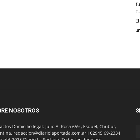
fu
7 
El
un
BRE NOSOTROS
S
actos Domicilio legal: Julio A. Roca 659 , Esquel, Chubut,
ntina. redaccion@diariolaportada.com.ar I 02945 69-2334
right 2025 Diario La Portada. Todos los derechos