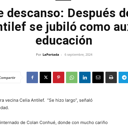
e descanso: Después de
tilef se jubiló como au
educación
Por
LaPortada
-
6 septiembre, 2024
Compartir
a vecina Celia Antilef. “Se hizo largo”, señaló
idad.
con internado de Colan Conhué, donde con mucho cariño