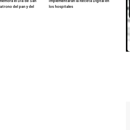
memora el Día de San
Implementarán la Receta Digital en
atrono del pan y del
los hospitales