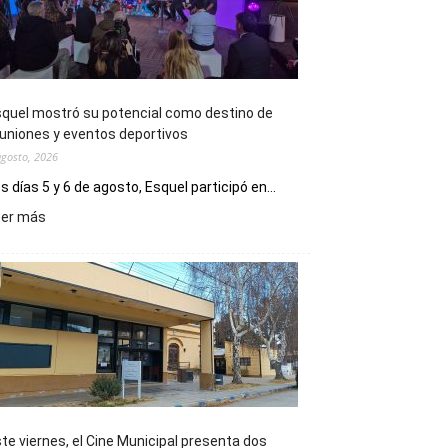
quel mostró su potencial como destino de
uniones y eventos deportivos
agosto, 2026
s días 5 y 6 de agosto, Esquel participó en...
:
eer más
Esquel
mostró
su
potencial
como
destino
de
reuniones
y
eventos
te viernes, el Cine Municipal presenta dos
deportivos