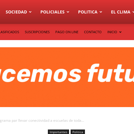
SOCIEDAD
POLICIALES
POLITICA
EL CLIMA
LASIFICADOS
SUSCRIPCIONES
PAGO ON LINE
CONTACTO
INICIO
rama par llevar conectividad a escuelas de toda...
Importantes
Politica