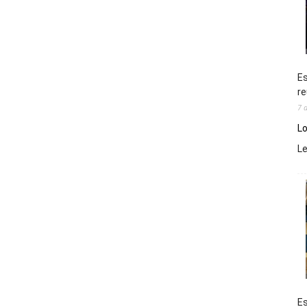
Es
re
7 
Lo
L
Es