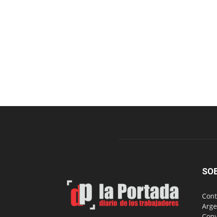
SO
Cont
Arge
Copy