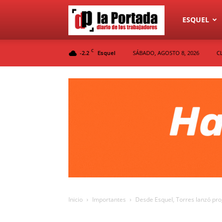
Diario
ESQUEL
C
-2.2
SÁBADO, AGOSTO 8, 2026
C
Esquel
La
Portada
Inicio
Importantes
Desde Esquel, Torres lanzó prog