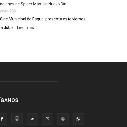
nciones de Spider Man: Un Nuevo Día
agosto, 2026
 Cine Municipal de Esquel presenta este viernes
:
a doble...
Leer más
Este
viernes,
el
Cine
Municipal
presenta
dos
funciones
de
Spider
Man:
Un
ÍGANOS
Nuevo
Día