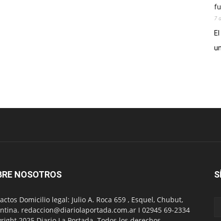
fu
7 
El
un
BRE NOSOTROS
S
actos Domicilio legal: Julio A. Roca 659 , Esquel, Chubut,
ntina. redaccion@diariolaportada.com.ar I 02945 69-2334
right 2025 Diario La Portada. Todos los derechos