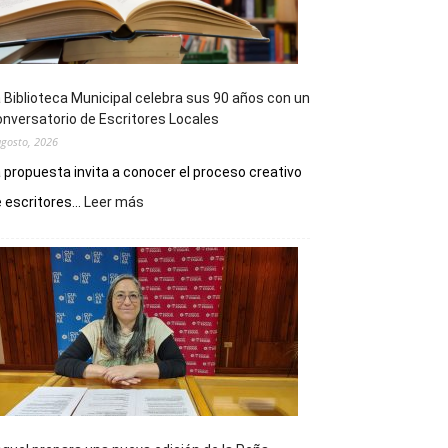
 Biblioteca Municipal celebra sus 90 años con un
nversatorio de Escritores Locales
agosto, 2026
 propuesta invita a conocer el proceso creativo
:
 escritores...
Leer más
La
Biblioteca
Municipal
celebra
sus
90
años
con
un
Conversatorio
de