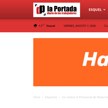
Diario
ESQUEL
C
1.7
VIERNES, AGOSTO 7, 2026
CL
Esquel
La
Portada
Inicio
Deportes
Se realizó el Provincial de Natació