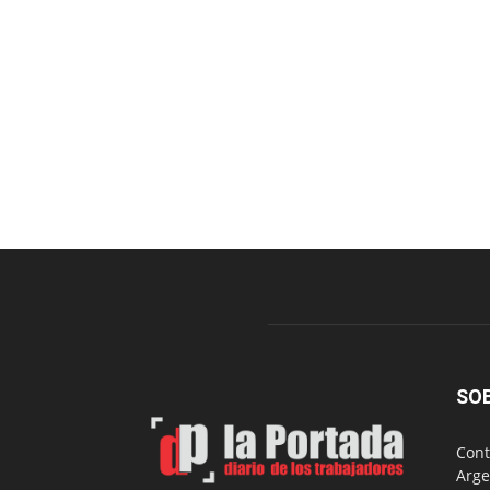
SO
Cont
Arge