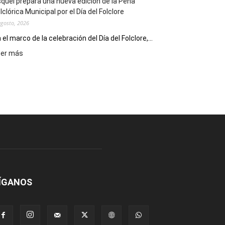
quel prepara una nueva edición de la Peña
Escritores
lclórica Municipal por el Día del Folclore
Locales
agosto, 2026
 el marco de la celebración del Día del Folclore,...
:
eer más
Esquel
prepara
una
nueva
edición
de
la
Peña
Folclórica
Municipal
por
el
ÍGANOS
Día
del
Folclore