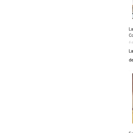
La
Co
6 
La
de