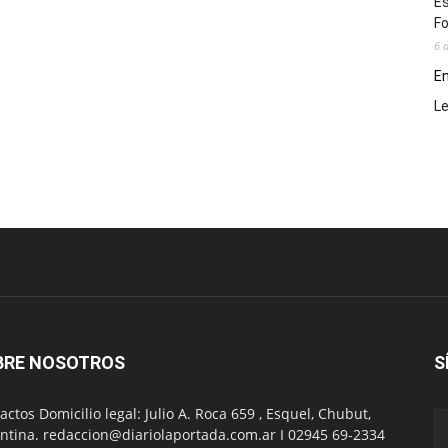
Es
Fo
6 
En
L
BRE NOSOTROS
S
actos Domicilio legal: Julio A. Roca 659 , Esquel, Chubut,
ntina. redaccion@diariolaportada.com.ar I 02945 69-2334