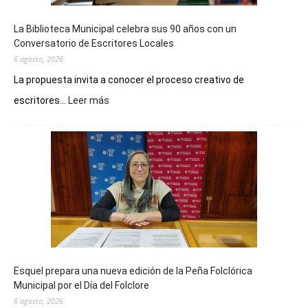
La Biblioteca Municipal celebra sus 90 años con un
Conversatorio de Escritores Locales
6 agosto, 2026
La propuesta invita a conocer el proceso creativo de
:
escritores...
Leer más
La
Biblioteca
Municipal
celebra
sus
90
años
con
un
Conversatorio
de
Esquel prepara una nueva edición de la Peña Folclórica
Escritores
Municipal por el Día del Folclore
Locales
6 agosto, 2026