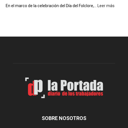
:
En el marco de la celebración del Día del Folclore,...
Leer más
Esquel
prepar
una
nueva
edición
de
la
Peña
Folclór
Municip
por
el
Día
del
Folclor
SOBRE NOSOTROS