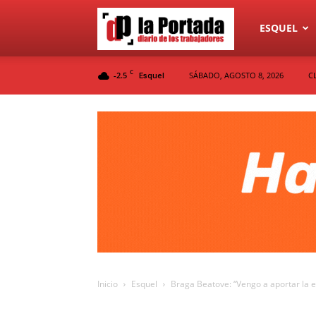
Diario
ESQUEL
C
-2.5
SÁBADO, AGOSTO 8, 2026
C
Esquel
La
Portada
Inicio
Esquel
Braga Beatove: “Vengo a aportar la e