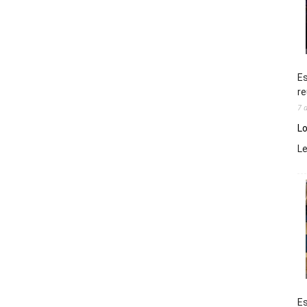
Es
re
7 
Lo
L
Es