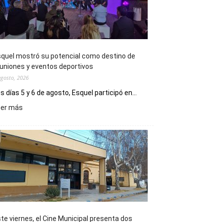
quel mostró su potencial como destino de
uniones y eventos deportivos
agosto, 2026
s días 5 y 6 de agosto, Esquel participó en...
:
eer más
Esquel
mostró
su
potencial
como
destino
de
reuniones
y
eventos
te viernes, el Cine Municipal presenta dos
deportivos