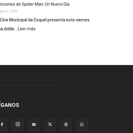
nciones de Spider Man: Un Nuevo Día
agosto, 2026
 Cine Municipal de Esquel presenta este viernes
:
a doble...
Leer más
Este
viernes,
el
Cine
Municipal
presenta
dos
funciones
de
Spider
Man:
Un
ÍGANOS
Nuevo
Día