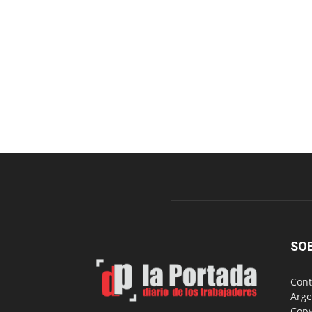
SO
Cont
Arge
Copy