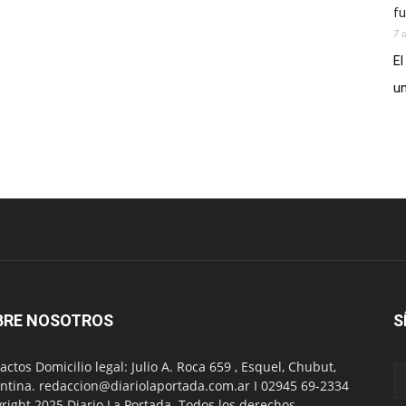
fu
7 
El
un
BRE NOSOTROS
S
actos Domicilio legal: Julio A. Roca 659 , Esquel, Chubut,
ntina. redaccion@diariolaportada.com.ar I 02945 69-2334
right 2025 Diario La Portada. Todos los derechos