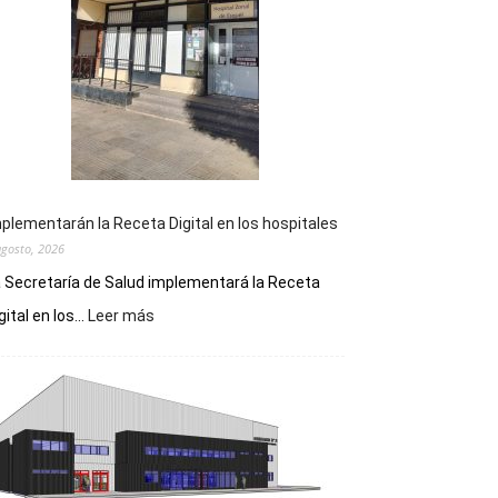
plementarán la Receta Digital en los hospitales
agosto, 2026
 Secretaría de Salud implementará la Receta
:
gital en los...
Leer más
Implementarán
la
Receta
Digital
en
los
hospitales