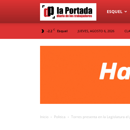
Diario
ESQUEL
C
-2.2
JUEVES, AGOSTO 6, 2026
CLA
Esquel
La
Portada
Inicio
Politica
Torres presenta en la Legislatura el 