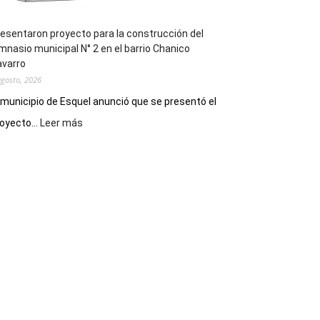
esentaron proyecto para la construcción del
mnasio municipal N° 2 en el barrio Chanico
avarro
agosto, 2026
 municipio de Esquel anunció que se presentó el
:
oyecto...
Leer más
Presentaron
proyecto
para
la
construcción
del
gimnasio
municipal
N°
2
en
el
barrio