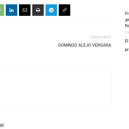
Pr
gi
N
5 
Próxima Nota
El
DOMINGO ALEJO VERGARA
pr
OR